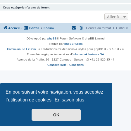
Cette catégorie n’a pas de forum.
Aller à
Accueil
Portail
Forum
Heures au format
UTC+02:00
Développé par
phpBB
® Forum Software © phpBB Limited
Traduit par
phpBB-fr.com
Communauté EzCom
: « Traductions d'extensions & styles pour phpBB 3.2.x & 3.3.x »
Forum hébergé par les services d’
Infomaniak Network SA
Avenue de la Praille, 26 - 1227 Carouge - Suisse - tél +41 22 820 35 44
Confidentialité
|
Conditions
En poursuivant votre navigation, vous acceptez
l’utilisation de cookies.
En savoir plus
OK