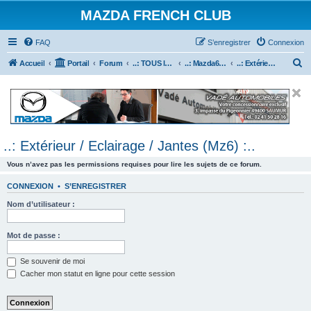
MAZDA FRENCH CLUB
FAQ
S’enregistrer
Connexion
R
Accueil
Portail
Forum
..: TOUS les Véhicules MAZDA :..
..: Mazda6 :..
..: Extérieur / Eclairage / Jantes (Mz6) :..
e
c
h
e
..: Extérieur / Eclairage / Jantes (Mz6) :..
r
c
Vous n’avez pas les permissions requises pour lire les sujets de ce forum.
h
CONNEXION
•
S’ENREGISTRER
e
Nom d’utilisateur :
r
Mot de passe :
Se souvenir de moi
Cacher mon statut en ligne pour cette session