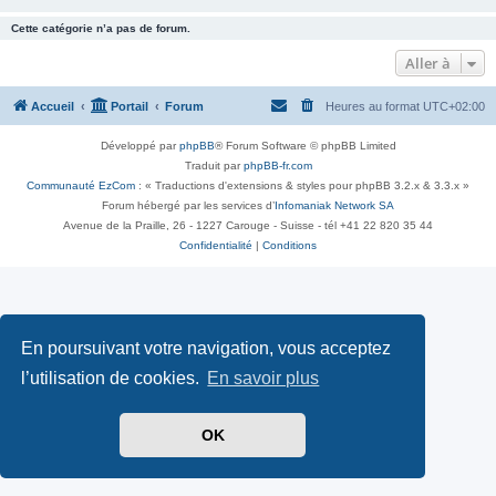
Cette catégorie n’a pas de forum.
Aller à
Accueil
Portail
Forum
Heures au format
UTC+02:00
Développé par
phpBB
® Forum Software © phpBB Limited
Traduit par
phpBB-fr.com
Communauté EzCom
: « Traductions d'extensions & styles pour phpBB 3.2.x & 3.3.x »
Forum hébergé par les services d’
Infomaniak Network SA
Avenue de la Praille, 26 - 1227 Carouge - Suisse - tél +41 22 820 35 44
Confidentialité
|
Conditions
En poursuivant votre navigation, vous acceptez
l’utilisation de cookies.
En savoir plus
OK