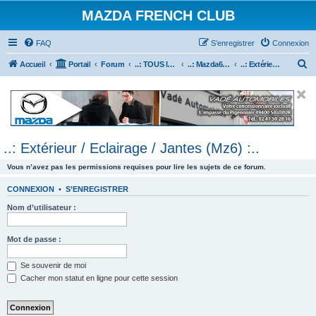
MAZDA FRENCH CLUB
FAQ
S’enregistrer
Connexion
R
Accueil
Portail
Forum
..: TOUS les Véhicules MAZDA :..
..: Mazda6 :..
..: Extérieur / Eclairage / Jantes (Mz6) :..
e
c
h
e
..: Extérieur / Eclairage / Jantes (Mz6) :..
r
c
Vous n’avez pas les permissions requises pour lire les sujets de ce forum.
h
CONNEXION
•
S’ENREGISTRER
e
Nom d’utilisateur :
r
Mot de passe :
Se souvenir de moi
Cacher mon statut en ligne pour cette session