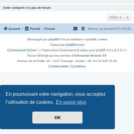
Cette catégorie n’a pas de forum.
Aller à
Accueil
Portail
Forum
Heures au format
UTC+02:00
Développé par
phpBB
® Forum Software © phpBB Limited
Traduit par
phpBB-fr.com
Communauté EzCom
: « Traductions d'extensions & styles pour phpBB 3.2.x & 3.3.x »
Forum hébergé par les services d’
Infomaniak Network SA
Avenue de la Praille, 26 - 1227 Carouge - Suisse - tél +41 22 820 35 44
Confidentialité
|
Conditions
En poursuivant votre navigation, vous acceptez
l’utilisation de cookies.
En savoir plus
OK