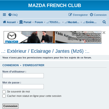
MAZDA FRENCH CLUB
FAQ
S’enregistrer
Connexion
R
Accueil
Portail
Forum
..: TOUS les Véhicules MAZDA :..
..: Mazda6 :..
..: Extérieur / Eclairage / Jantes (Mz6) :..
e
c
h
e
..: Extérieur / Eclairage / Jantes (Mz6) :..
r
c
Vous n’avez pas les permissions requises pour lire les sujets de ce forum.
h
CONNEXION
•
S’ENREGISTRER
e
Nom d’utilisateur :
r
Mot de passe :
Se souvenir de moi
Cacher mon statut en ligne pour cette session