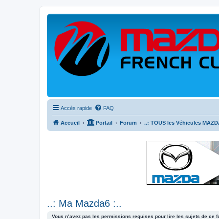
Accès rapide
FAQ
Accueil
Portail
Forum
..: TOUS les Véhicules MAZDA
..: Ma Mazda6 :..
Vous n’avez pas les permissions requises pour lire les sujets de ce 