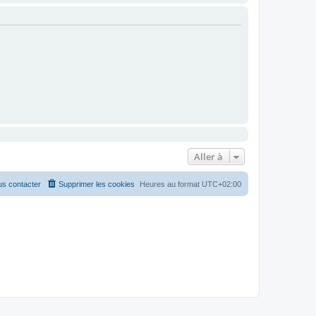
Aller à
s contacter
Supprimer les cookies
Heures au format
UTC+02:00