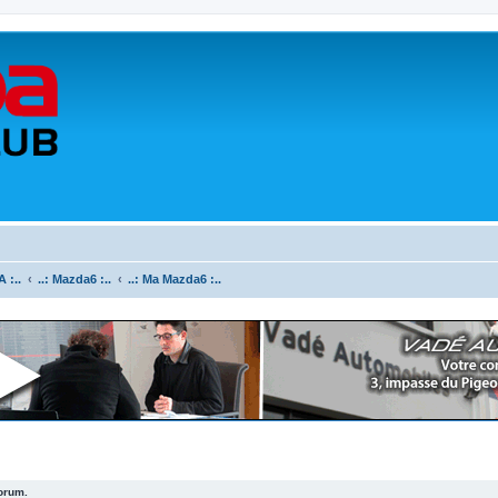
 :..
..: Mazda6 :..
..: Ma Mazda6 :..
forum.