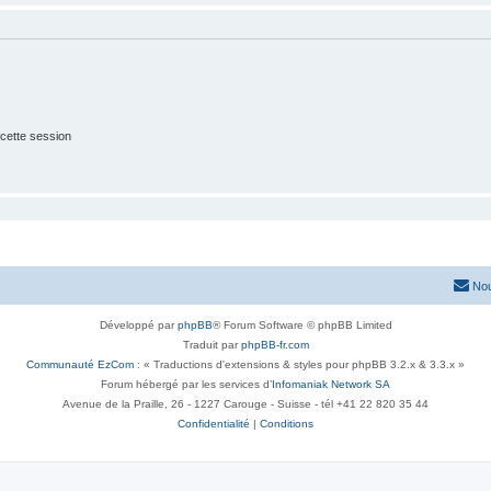
cette session
Nou
Développé par
phpBB
® Forum Software © phpBB Limited
Traduit par
phpBB-fr.com
Communauté EzCom
: « Traductions d'extensions & styles pour phpBB 3.2.x & 3.3.x »
Forum hébergé par les services d’
Infomaniak Network SA
Avenue de la Praille, 26 - 1227 Carouge - Suisse - tél +41 22 820 35 44
Confidentialité
|
Conditions