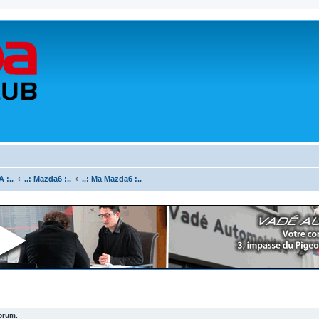
 :..
..: Mazda6 :..
..: Ma Mazda6 :..
forum.