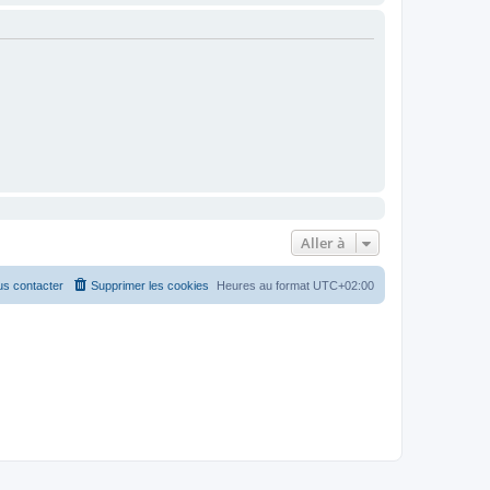
Aller à
s contacter
Supprimer les cookies
Heures au format
UTC+02:00