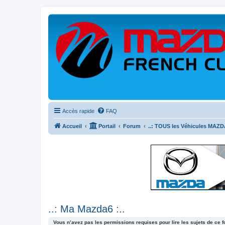
Accès rapide
FAQ
Accueil
Portail
Forum
..: TOUS les Véhicules MAZDA
..: Ma Mazda6 :..
Vous n’avez pas les permissions requises pour lire les sujets de ce 