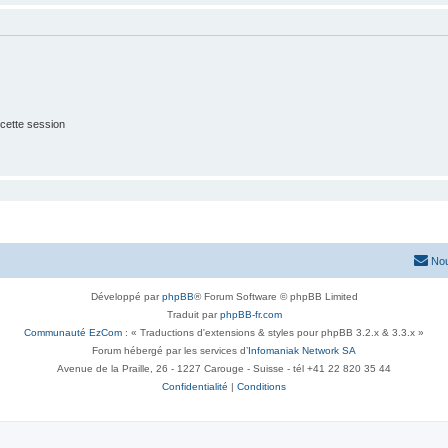
cette session
Nou
Développé par
phpBB
® Forum Software © phpBB Limited
Traduit par
phpBB-fr.com
Communauté EzCom
: « Traductions d'extensions & styles pour phpBB 3.2.x & 3.3.x »
Forum hébergé par les services d’
Infomaniak Network SA
Avenue de la Praille, 26 - 1227 Carouge - Suisse - tél +41 22 820 35 44
Confidentialité
|
Conditions