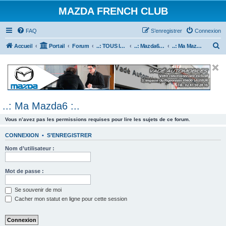
MAZDA FRENCH CLUB
FAQ
S’enregistrer
Connexion
R
Accueil
Portail
Forum
..: TOUS les Véhicules MAZDA :..
..: Mazda6 :..
..: Ma Mazda6 :..
e
c
h
e
..: Ma Mazda6 :..
r
c
Vous n’avez pas les permissions requises pour lire les sujets de ce forum.
h
CONNEXION
•
S’ENREGISTRER
e
Nom d’utilisateur :
r
Mot de passe :
Se souvenir de moi
Cacher mon statut en ligne pour cette session