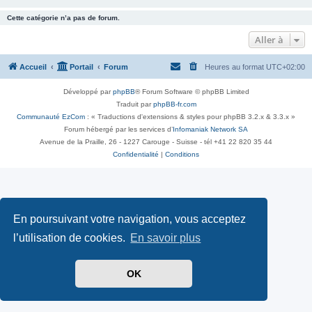
Cette catégorie n’a pas de forum.
Aller à
Accueil
Portail
Forum
Heures au format
UTC+02:00
Développé par
phpBB
® Forum Software © phpBB Limited
Traduit par
phpBB-fr.com
Communauté EzCom
: « Traductions d'extensions & styles pour phpBB 3.2.x & 3.3.x »
Forum hébergé par les services d’
Infomaniak Network SA
Avenue de la Praille, 26 - 1227 Carouge - Suisse - tél +41 22 820 35 44
Confidentialité
|
Conditions
En poursuivant votre navigation, vous acceptez
l’utilisation de cookies.
En savoir plus
OK