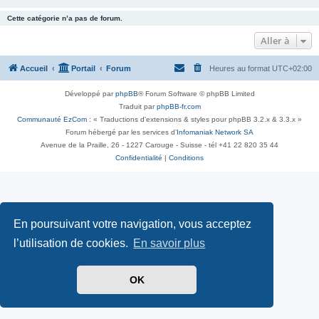
Cette catégorie n’a pas de forum.
Aller à
Accueil
Portail
Forum
Heures au format
UTC+02:00
Développé par
phpBB
® Forum Software © phpBB Limited
Traduit par
phpBB-fr.com
Communauté EzCom
: « Traductions d'extensions & styles pour phpBB 3.2.x & 3.3.x »
Forum hébergé par les services d’
Infomaniak Network SA
Avenue de la Praille, 26 - 1227 Carouge - Suisse - tél +41 22 820 35 44
Confidentialité
|
Conditions
En poursuivant votre navigation, vous acceptez
l’utilisation de cookies.
En savoir plus
OK