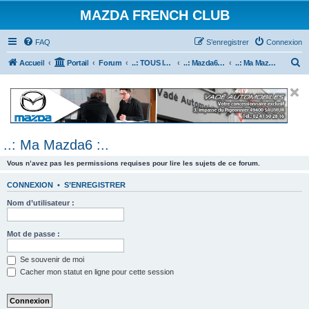
MAZDA FRENCH CLUB
FAQ
S’enregistrer
Connexion
R
Accueil
Portail
Forum
..: TOUS les Véhicules MAZDA :..
..: Mazda6 :..
..: Ma Mazda6 :..
e
c
h
e
..: Ma Mazda6 :..
r
c
Vous n’avez pas les permissions requises pour lire les sujets de ce forum.
h
CONNEXION
•
S’ENREGISTRER
e
Nom d’utilisateur :
r
Mot de passe :
Se souvenir de moi
Cacher mon statut en ligne pour cette session