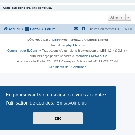
Cette catégorie n’a pas de forum.
Aller à
Accueil
Portail
Forum
Heures au format
UTC+02:00
Développé par
phpBB
® Forum Software © phpBB Limited
Traduit par
phpBB-fr.com
Communauté EzCom
: « Traductions d'extensions & styles pour phpBB 3.2.x & 3.3.x »
Forum hébergé par les services d’
Infomaniak Network SA
Avenue de la Praille, 26 - 1227 Carouge - Suisse - tél +41 22 820 35 44
Confidentialité
|
Conditions
En poursuivant votre navigation, vous acceptez
l’utilisation de cookies.
En savoir plus
OK