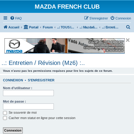
MAZDA FRENCH CLUB
FAQ
S’enregistrer
Connexion
R
Accueil
Portail
Forum
..: TOUS les Véhicules MAZDA :..
..: Mazda6 :..
..: Entretien / Révision (Mz6) :..
e
c
h
e
..: Entretien / Révision (Mz6) :..
r
c
Vous n’avez pas les permissions requises pour lire les sujets de ce forum.
h
CONNEXION
•
S’ENREGISTRER
e
Nom d’utilisateur :
r
Mot de passe :
Se souvenir de moi
Cacher mon statut en ligne pour cette session