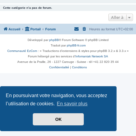
Cette catégorie n’a pas de forum.
Aller à
Accueil
Portail
Forum
Heures au format
UTC+02:00
Développé par
phpBB
® Forum Software © phpBB Limited
Traduit par
phpBB-fr.com
Communauté EzCom
: « Traductions d'extensions & styles pour phpBB 3.2.x & 3.3.x »
Forum hébergé par les services d’
Infomaniak Network SA
Avenue de la Praille, 26 - 1227 Carouge - Suisse - tél +41 22 820 35 44
Confidentialité
|
Conditions
En poursuivant votre navigation, vous acceptez
l’utilisation de cookies.
En savoir plus
OK