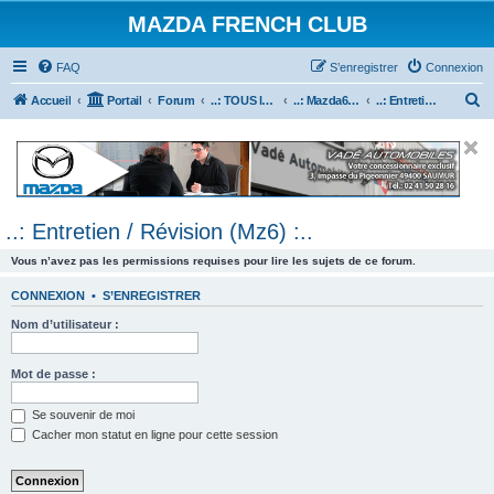
MAZDA FRENCH CLUB
FAQ
S’enregistrer
Connexion
R
Accueil
Portail
Forum
..: TOUS les Véhicules MAZDA :..
..: Mazda6 :..
..: Entretien / Révision (Mz6) :..
e
c
h
e
..: Entretien / Révision (Mz6) :..
r
c
Vous n’avez pas les permissions requises pour lire les sujets de ce forum.
h
CONNEXION
•
S’ENREGISTRER
e
Nom d’utilisateur :
r
Mot de passe :
Se souvenir de moi
Cacher mon statut en ligne pour cette session