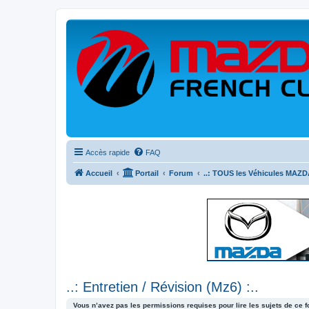
Accès rapide
FAQ
Accueil
Portail
Forum
..: TOUS les Véhicules MAZDA
..: Entretien / Révision (Mz6) :..
Vous n’avez pas les permissions requises pour lire les sujets de ce 