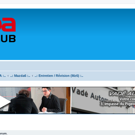
 :..
..: Mazda6 :..
..: Entretien / Révision (Mz6) :..
forum.