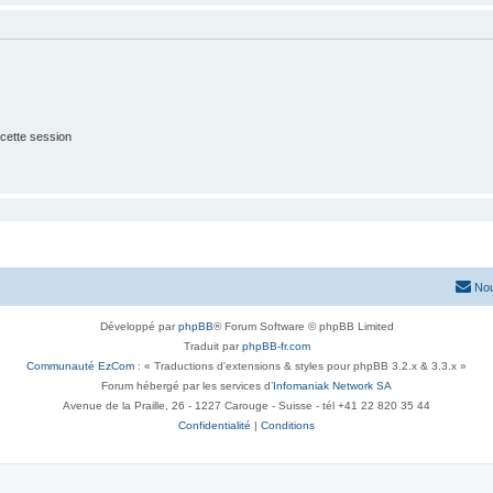
cette session
Nou
Développé par
phpBB
® Forum Software © phpBB Limited
Traduit par
phpBB-fr.com
Communauté EzCom
: « Traductions d'extensions & styles pour phpBB 3.2.x & 3.3.x »
Forum hébergé par les services d’
Infomaniak Network SA
Avenue de la Praille, 26 - 1227 Carouge - Suisse - tél +41 22 820 35 44
Confidentialité
|
Conditions