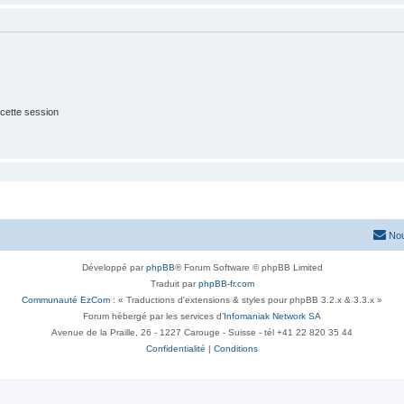
cette session
Nou
Développé par
phpBB
® Forum Software © phpBB Limited
Traduit par
phpBB-fr.com
Communauté EzCom
: « Traductions d'extensions & styles pour phpBB 3.2.x & 3.3.x »
Forum hébergé par les services d’
Infomaniak Network SA
Avenue de la Praille, 26 - 1227 Carouge - Suisse - tél +41 22 820 35 44
Confidentialité
|
Conditions