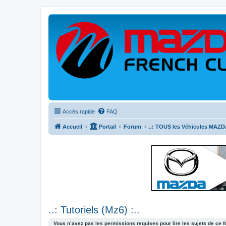
Accès rapide
FAQ
Accueil
Portail
Forum
..: TOUS les Véhicules MAZDA
..: Tutoriels (Mz6) :..
Vous n’avez pas les permissions requises pour lire les sujets de ce 