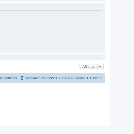
Aller à
s contacter
Supprimer les cookies
Heures au format
UTC+02:00