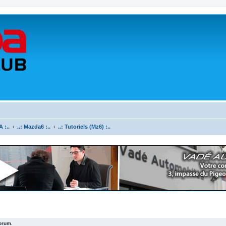
 :..
..: Mazda6 :..
..: Tutoriels (Mz6) :..
forum.