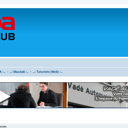
 :..
..: Mazda6 :..
..: Tutoriels (Mz6) :..
forum.