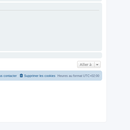
Aller à
s contacter
Supprimer les cookies
Heures au format
UTC+02:00