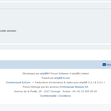
cette session
Nou
Développé par
phpBB
® Forum Software © phpBB Limited
Traduit par
phpBB-fr.com
Communauté EzCom
: « Traductions d'extensions & styles pour phpBB 3.2.x & 3.3.x »
Forum hébergé par les services d’
Infomaniak Network SA
Avenue de la Praille, 26 - 1227 Carouge - Suisse - tél +41 22 820 35 44
Confidentialité
|
Conditions