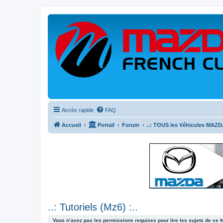
Accès rapide
FAQ
Accueil
Portail
Forum
..: TOUS les Véhicules MAZDA
..: Tutoriels (Mz6) :..
Vous n’avez pas les permissions requises pour lire les sujets de ce 