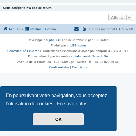
Cette catégorie n’a pas de forum.
Aller à
Accueil
Portail
Forum
Heures au format
UTC+02:00
Développé par
phpBB
® Forum Software © phpBB Limited
Traduit par
phpBB-fr.com
Communauté EzCom
: « Traductions d'extensions & styles pour phpBB 3.2.x & 3.3.x »
Forum hébergé par les services d’
Infomaniak Network SA
Avenue de la Praille, 26 - 1227 Carouge - Suisse - tél +41 22 820 35 44
Confidentialité
|
Conditions
En poursuivant votre navigation, vous acceptez
l’utilisation de cookies.
En savoir plus
OK