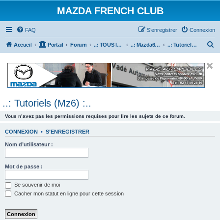
MAZDA FRENCH CLUB
FAQ
S’enregistrer
Connexion
R
Accueil
Portail
Forum
..: TOUS les Véhicules MAZDA :..
..: Mazda6 :..
..: Tutoriels (Mz6) :..
e
c
h
e
..: Tutoriels (Mz6) :..
r
c
Vous n’avez pas les permissions requises pour lire les sujets de ce forum.
h
CONNEXION
•
S’ENREGISTRER
e
Nom d’utilisateur :
r
Mot de passe :
Se souvenir de moi
Cacher mon statut en ligne pour cette session