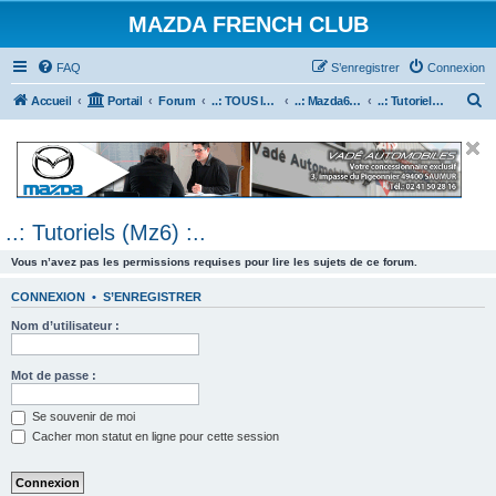
MAZDA FRENCH CLUB
FAQ
S’enregistrer
Connexion
R
Accueil
Portail
Forum
..: TOUS les Véhicules MAZDA :..
..: Mazda6 :..
..: Tutoriels (Mz6) :..
e
c
h
e
..: Tutoriels (Mz6) :..
r
c
Vous n’avez pas les permissions requises pour lire les sujets de ce forum.
h
CONNEXION
•
S’ENREGISTRER
e
Nom d’utilisateur :
r
Mot de passe :
Se souvenir de moi
Cacher mon statut en ligne pour cette session