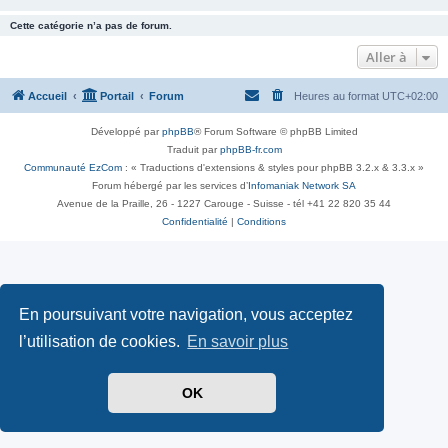
Cette catégorie n’a pas de forum.
Aller à
Accueil
Portail
Forum
Heures au format
UTC+02:00
Développé par
phpBB
® Forum Software © phpBB Limited
Traduit par
phpBB-fr.com
Communauté EzCom
: « Traductions d'extensions & styles pour phpBB 3.2.x & 3.3.x »
Forum hébergé par les services d’
Infomaniak Network SA
Avenue de la Praille, 26 - 1227 Carouge - Suisse - tél +41 22 820 35 44
Confidentialité
|
Conditions
En poursuivant votre navigation, vous acceptez
l’utilisation de cookies.
En savoir plus
OK