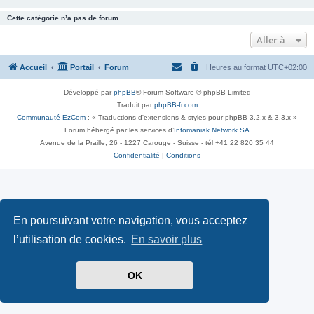
Cette catégorie n’a pas de forum.
Aller à
Accueil
Portail
Forum
Heures au format
UTC+02:00
Développé par
phpBB
® Forum Software © phpBB Limited
Traduit par
phpBB-fr.com
Communauté EzCom
: « Traductions d'extensions & styles pour phpBB 3.2.x & 3.3.x »
Forum hébergé par les services d’
Infomaniak Network SA
Avenue de la Praille, 26 - 1227 Carouge - Suisse - tél +41 22 820 35 44
Confidentialité
|
Conditions
En poursuivant votre navigation, vous acceptez
l’utilisation de cookies.
En savoir plus
OK