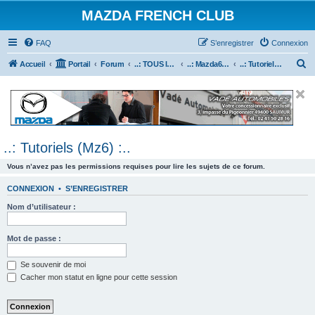
MAZDA FRENCH CLUB
FAQ
S’enregistrer
Connexion
R
Accueil
Portail
Forum
..: TOUS les Véhicules MAZDA :..
..: Mazda6 :..
..: Tutoriels (Mz6) :..
e
c
h
e
..: Tutoriels (Mz6) :..
r
c
Vous n’avez pas les permissions requises pour lire les sujets de ce forum.
h
CONNEXION
•
S’ENREGISTRER
e
Nom d’utilisateur :
r
Mot de passe :
Se souvenir de moi
Cacher mon statut en ligne pour cette session