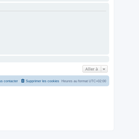
Aller à
s contacter
Supprimer les cookies
Heures au format
UTC+02:00