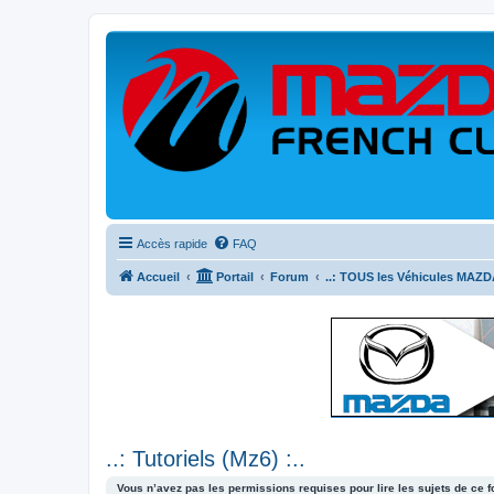
Accès rapide
FAQ
Accueil
Portail
Forum
..: TOUS les Véhicules MAZDA
..: Tutoriels (Mz6) :..
Vous n’avez pas les permissions requises pour lire les sujets de ce 