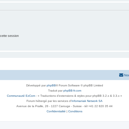
cette session
Nou
Développé par
phpBB
® Forum Software © phpBB Limited
Traduit par
phpBB-fr.com
Communauté EzCom
: « Traductions d'extensions & styles pour phpBB 3.2.x & 3.3.x »
Forum hébergé par les services d’
Infomaniak Network SA
Avenue de la Praille, 26 - 1227 Carouge - Suisse - tél +41 22 820 35 44
Confidentialité
|
Conditions