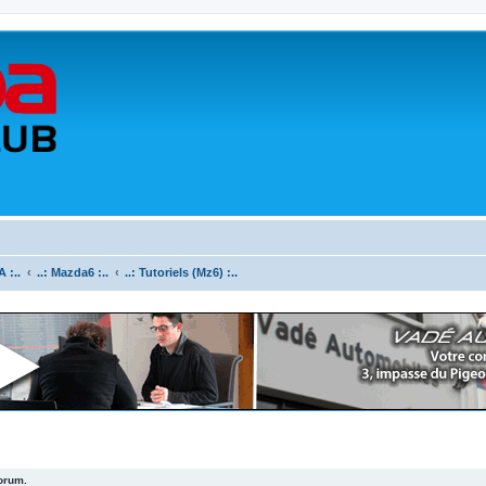
 :..
..: Mazda6 :..
..: Tutoriels (Mz6) :..
forum.