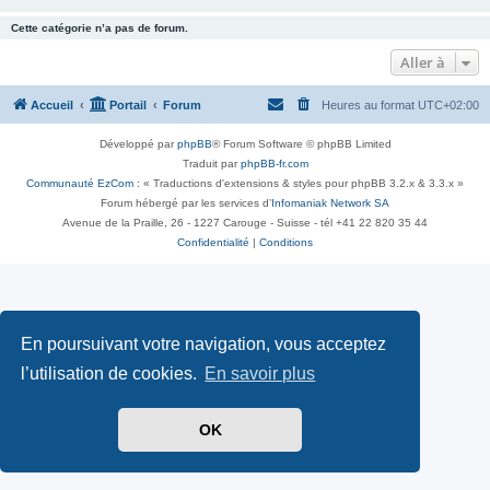
Cette catégorie n’a pas de forum.
Aller à
Accueil
Portail
Forum
Heures au format
UTC+02:00
Développé par
phpBB
® Forum Software © phpBB Limited
Traduit par
phpBB-fr.com
Communauté EzCom
: « Traductions d'extensions & styles pour phpBB 3.2.x & 3.3.x »
Forum hébergé par les services d’
Infomaniak Network SA
Avenue de la Praille, 26 - 1227 Carouge - Suisse - tél +41 22 820 35 44
Confidentialité
|
Conditions
En poursuivant votre navigation, vous acceptez
l’utilisation de cookies.
En savoir plus
OK