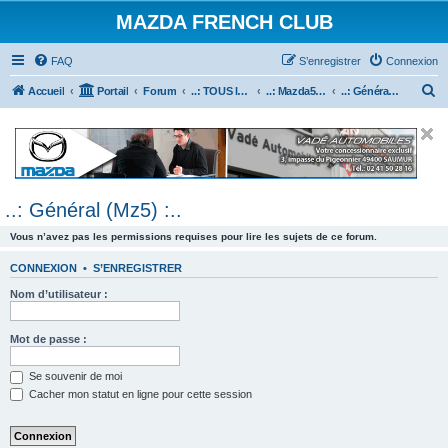
MAZDA FRENCH CLUB
FAQ
S’enregistrer
Connexion
R
Accueil
Portail
Forum
..: TOUS les Véhicules MAZDA :..
..: Mazda5 :..
..: Général (Mz5) :..
e
c
h
e
..: Général (Mz5) :..
r
c
Vous n’avez pas les permissions requises pour lire les sujets de ce forum.
h
CONNEXION
•
S’ENREGISTRER
e
Nom d’utilisateur :
r
Mot de passe :
Se souvenir de moi
Cacher mon statut en ligne pour cette session