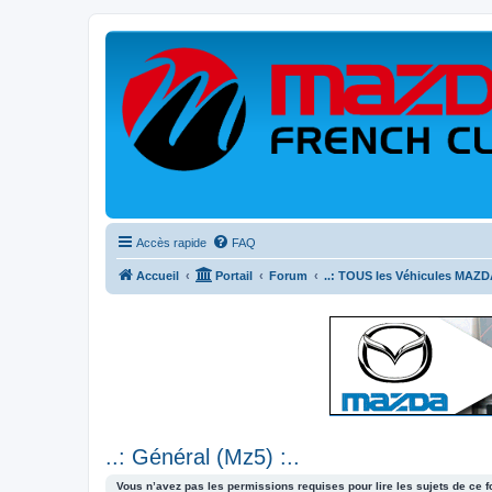
Accès rapide
FAQ
Accueil
Portail
Forum
..: TOUS les Véhicules MAZDA
..: Général (Mz5) :..
Vous n’avez pas les permissions requises pour lire les sujets de ce 