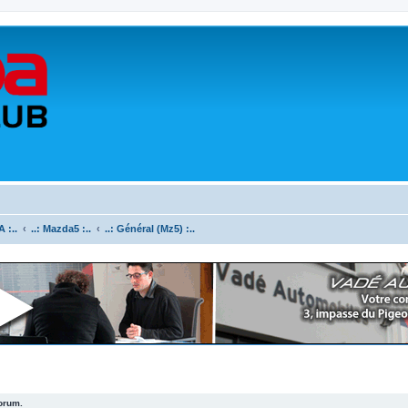
 :..
..: Mazda5 :..
..: Général (Mz5) :..
forum.