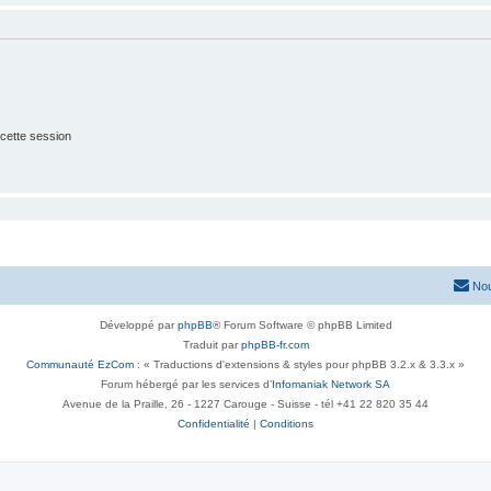
cette session
Nou
Développé par
phpBB
® Forum Software © phpBB Limited
Traduit par
phpBB-fr.com
Communauté EzCom
: « Traductions d'extensions & styles pour phpBB 3.2.x & 3.3.x »
Forum hébergé par les services d’
Infomaniak Network SA
Avenue de la Praille, 26 - 1227 Carouge - Suisse - tél +41 22 820 35 44
Confidentialité
|
Conditions