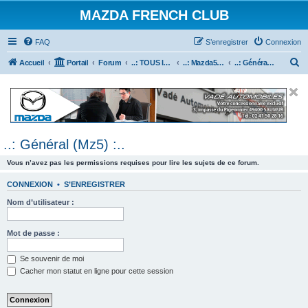
MAZDA FRENCH CLUB
FAQ
S’enregistrer
Connexion
R
Accueil
Portail
Forum
..: TOUS les Véhicules MAZDA :..
..: Mazda5 :..
..: Général (Mz5) :..
e
c
h
e
..: Général (Mz5) :..
r
c
Vous n’avez pas les permissions requises pour lire les sujets de ce forum.
h
CONNEXION
•
S’ENREGISTRER
e
Nom d’utilisateur :
r
Mot de passe :
Se souvenir de moi
Cacher mon statut en ligne pour cette session