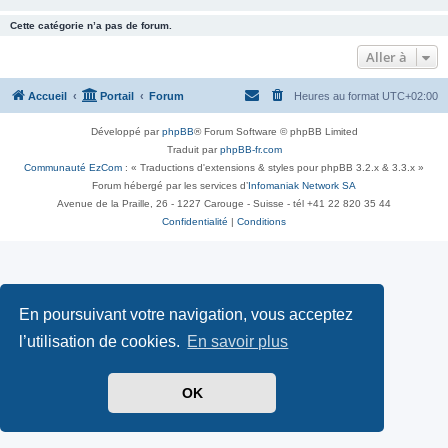
Cette catégorie n’a pas de forum.
Aller à
Accueil
Portail
Forum
Heures au format
UTC+02:00
Développé par
phpBB
® Forum Software © phpBB Limited
Traduit par
phpBB-fr.com
Communauté EzCom
: « Traductions d'extensions & styles pour phpBB 3.2.x & 3.3.x »
Forum hébergé par les services d’
Infomaniak Network SA
Avenue de la Praille, 26 - 1227 Carouge - Suisse - tél +41 22 820 35 44
Confidentialité
|
Conditions
En poursuivant votre navigation, vous acceptez
l’utilisation de cookies.
En savoir plus
OK