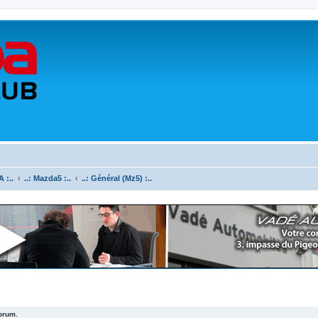
 :..
..: Mazda5 :..
..: Général (Mz5) :..
forum.