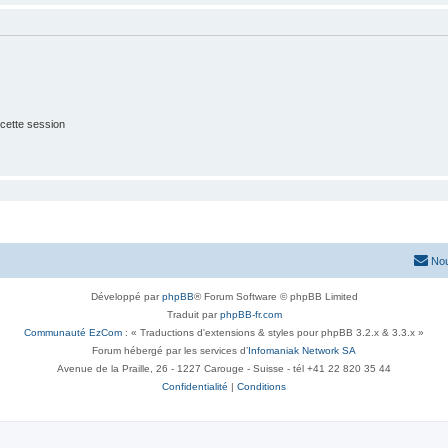
cette session
Nou
Développé par
phpBB
® Forum Software © phpBB Limited
Traduit par
phpBB-fr.com
Communauté EzCom
: « Traductions d'extensions & styles pour phpBB 3.2.x & 3.3.x »
Forum hébergé par les services d’
Infomaniak Network SA
Avenue de la Praille, 26 - 1227 Carouge - Suisse - tél +41 22 820 35 44
Confidentialité
|
Conditions