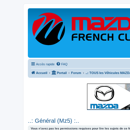
Accès rapide
FAQ
Accueil
Portail
Forum
..: TOUS les Véhicules MAZDA
..: Général (Mz5) :..
Vous n’avez pas les permissions requises pour lire les sujets de ce 