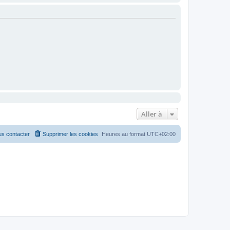
Aller à
s contacter
Supprimer les cookies
Heures au format
UTC+02:00