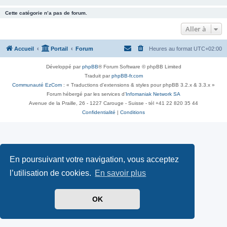
Cette catégorie n’a pas de forum.
Aller à
Accueil
Portail
Forum
Heures au format
UTC+02:00
Développé par
phpBB
® Forum Software © phpBB Limited
Traduit par
phpBB-fr.com
Communauté EzCom
: « Traductions d'extensions & styles pour phpBB 3.2.x & 3.3.x »
Forum hébergé par les services d’
Infomaniak Network SA
Avenue de la Praille, 26 - 1227 Carouge - Suisse - tél +41 22 820 35 44
Confidentialité
|
Conditions
En poursuivant votre navigation, vous acceptez
l’utilisation de cookies.
En savoir plus
OK