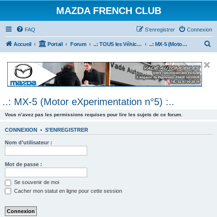
MAZDA FRENCH CLUB
FAQ
S’enregistrer
Connexion
R
Accueil
Portail
Forum
..: TOUS les Véhicules MAZDA :..
..: MX-5 (Motor eXperimentation n°5) :..
e
c
h
e
..: MX-5 (Motor eXperimentation n°5) :..
r
c
Vous n’avez pas les permissions requises pour lire les sujets de ce forum.
h
CONNEXION
•
S’ENREGISTRER
e
Nom d’utilisateur :
r
Mot de passe :
Se souvenir de moi
Cacher mon statut en ligne pour cette session