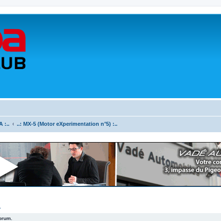
 :..
..: MX-5 (Motor eXperimentation n°5) :..
.
forum.