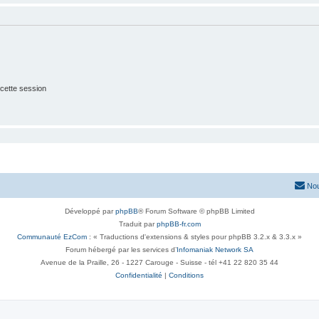
cette session
Nou
Développé par
phpBB
® Forum Software © phpBB Limited
Traduit par
phpBB-fr.com
Communauté EzCom
: « Traductions d'extensions & styles pour phpBB 3.2.x & 3.3.x »
Forum hébergé par les services d’
Infomaniak Network SA
Avenue de la Praille, 26 - 1227 Carouge - Suisse - tél +41 22 820 35 44
Confidentialité
|
Conditions