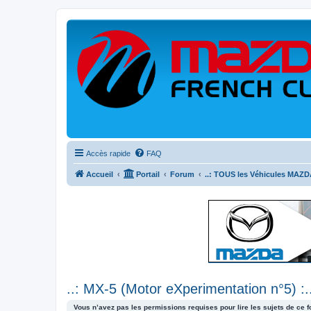
Accès rapide
FAQ
Accueil
Portail
Forum
..: TOUS les Véhicules MAZDA
..: MX-5 (Motor eXperimentation n°5) :.
Vous n’avez pas les permissions requises pour lire les sujets de ce 