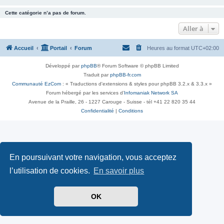
Cette catégorie n’a pas de forum.
Aller à
Accueil
Portail
Forum
Heures au format
UTC+02:00
Développé par
phpBB
® Forum Software © phpBB Limited
Traduit par
phpBB-fr.com
Communauté EzCom
: « Traductions d'extensions & styles pour phpBB 3.2.x & 3.3.x »
Forum hébergé par les services d’
Infomaniak Network SA
Avenue de la Praille, 26 - 1227 Carouge - Suisse - tél +41 22 820 35 44
Confidentialité
|
Conditions
En poursuivant votre navigation, vous acceptez
l’utilisation de cookies.
En savoir plus
OK