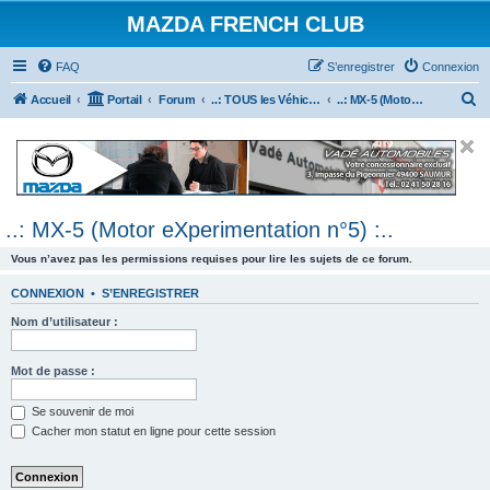
MAZDA FRENCH CLUB
FAQ
S’enregistrer
Connexion
R
Accueil
Portail
Forum
..: TOUS les Véhicules MAZDA :..
..: MX-5 (Motor eXperimentation n°5) :..
e
c
h
e
..: MX-5 (Motor eXperimentation n°5) :..
r
c
Vous n’avez pas les permissions requises pour lire les sujets de ce forum.
h
CONNEXION
•
S’ENREGISTRER
e
Nom d’utilisateur :
r
Mot de passe :
Se souvenir de moi
Cacher mon statut en ligne pour cette session