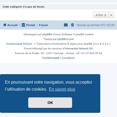
Cette catégorie n’a pas de forum.
Aller à
Accueil
Portail
Forum
Heures au format
UTC+02:00
Développé par
phpBB
® Forum Software © phpBB Limited
Traduit par
phpBB-fr.com
Communauté EzCom
: « Traductions d'extensions & styles pour phpBB 3.2.x & 3.3.x »
Forum hébergé par les services d’
Infomaniak Network SA
Avenue de la Praille, 26 - 1227 Carouge - Suisse - tél +41 22 820 35 44
Confidentialité
|
Conditions
En poursuivant votre navigation, vous acceptez
l’utilisation de cookies.
En savoir plus
OK