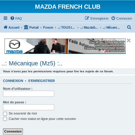
MAZDA FRENCH CLUB
FAQ
S’enregistrer
Connexion
R
Accueil
Portail
Forum
..: TOUS les Véhicules MAZDA :..
..: Mazda5 :..
..: Mécanique (Mz5) :..
e
c
h
e
..: Mécanique (Mz5) :..
r
c
Vous n’avez pas les permissions requises pour lire les sujets de ce forum.
h
CONNEXION
•
S’ENREGISTRER
e
Nom d’utilisateur :
r
Mot de passe :
Se souvenir de moi
Cacher mon statut en ligne pour cette session