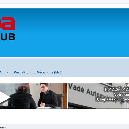
 :..
..: Mazda5 :..
..: Mécanique (Mz5) :..
forum.