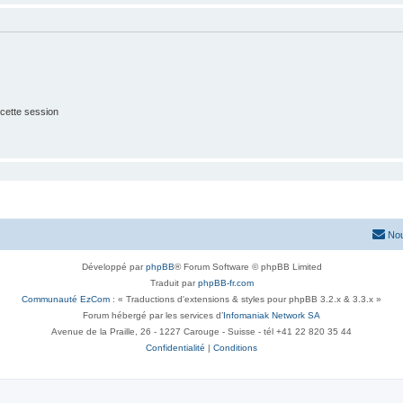
cette session
Nou
Développé par
phpBB
® Forum Software © phpBB Limited
Traduit par
phpBB-fr.com
Communauté EzCom
: « Traductions d'extensions & styles pour phpBB 3.2.x & 3.3.x »
Forum hébergé par les services d’
Infomaniak Network SA
Avenue de la Praille, 26 - 1227 Carouge - Suisse - tél +41 22 820 35 44
Confidentialité
|
Conditions