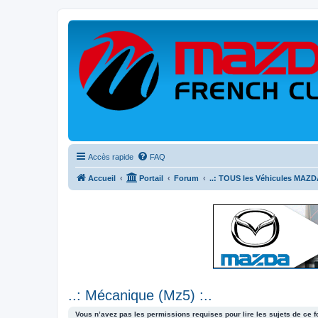
Accès rapide
FAQ
Accueil
Portail
Forum
..: TOUS les Véhicules MAZDA
..: Mécanique (Mz5) :..
Vous n’avez pas les permissions requises pour lire les sujets de ce 