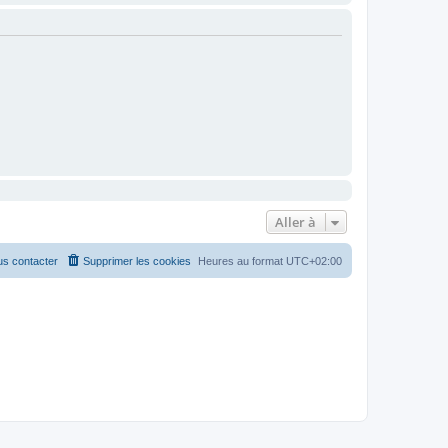
Aller à
s contacter
Supprimer les cookies
Heures au format
UTC+02:00