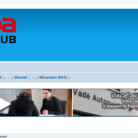
 :..
..: Mazda5 :..
..: Mécanique (Mz5) :..
forum.