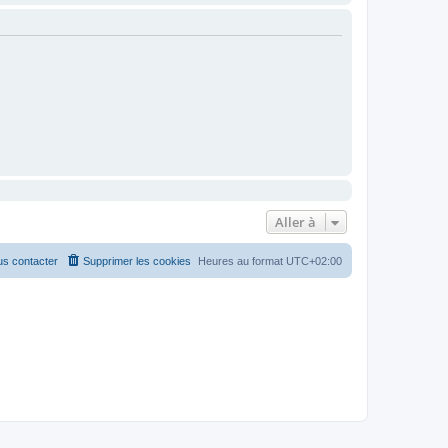
Aller à
s contacter
Supprimer les cookies
Heures au format
UTC+02:00