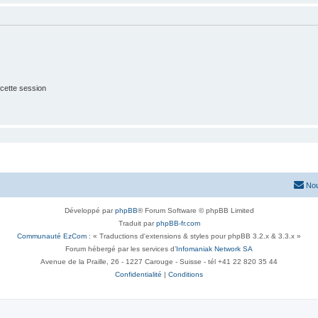
cette session
Nou
Développé par
phpBB
® Forum Software © phpBB Limited
Traduit par
phpBB-fr.com
Communauté EzCom
: « Traductions d'extensions & styles pour phpBB 3.2.x & 3.3.x »
Forum hébergé par les services d’
Infomaniak Network SA
Avenue de la Praille, 26 - 1227 Carouge - Suisse - tél +41 22 820 35 44
Confidentialité
|
Conditions