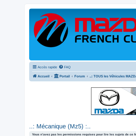
Accès rapide
FAQ
Accueil
Portail
Forum
..: TOUS les Véhicules MAZDA
..: Mécanique (Mz5) :..
Vous n’avez pas les permissions requises pour lire les sujets de ce 