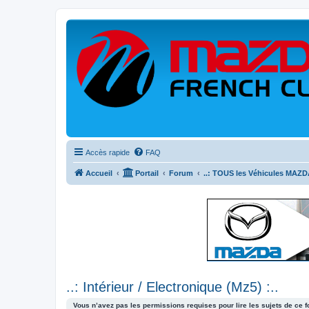
Accès rapide
FAQ
Accueil
Portail
Forum
..: TOUS les Véhicules MAZDA
..: Intérieur / Electronique (Mz5) :..
Vous n’avez pas les permissions requises pour lire les sujets de ce 