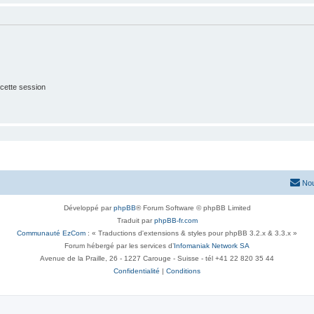
cette session
Nou
Développé par
phpBB
® Forum Software © phpBB Limited
Traduit par
phpBB-fr.com
Communauté EzCom
: « Traductions d'extensions & styles pour phpBB 3.2.x & 3.3.x »
Forum hébergé par les services d’
Infomaniak Network SA
Avenue de la Praille, 26 - 1227 Carouge - Suisse - tél +41 22 820 35 44
Confidentialité
|
Conditions