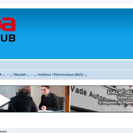
 :..
..: Mazda5 :..
..: Intérieur / Electronique (Mz5) :..
forum.