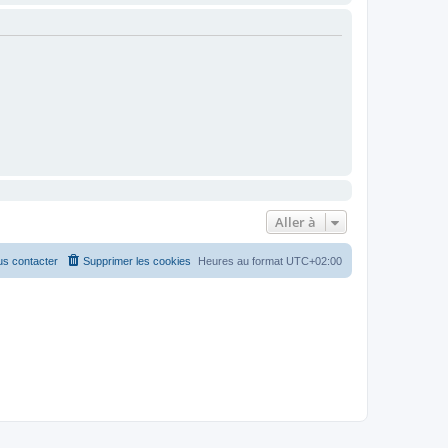
Aller à
s contacter
Supprimer les cookies
Heures au format
UTC+02:00