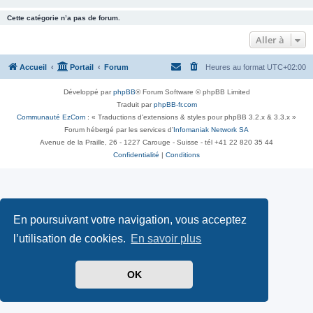
Cette catégorie n’a pas de forum.
Aller à
Accueil
Portail
Forum
Heures au format
UTC+02:00
Développé par
phpBB
® Forum Software © phpBB Limited
Traduit par
phpBB-fr.com
Communauté EzCom
: « Traductions d'extensions & styles pour phpBB 3.2.x & 3.3.x »
Forum hébergé par les services d’
Infomaniak Network SA
Avenue de la Praille, 26 - 1227 Carouge - Suisse - tél +41 22 820 35 44
Confidentialité
|
Conditions
En poursuivant votre navigation, vous acceptez
l’utilisation de cookies.
En savoir plus
OK