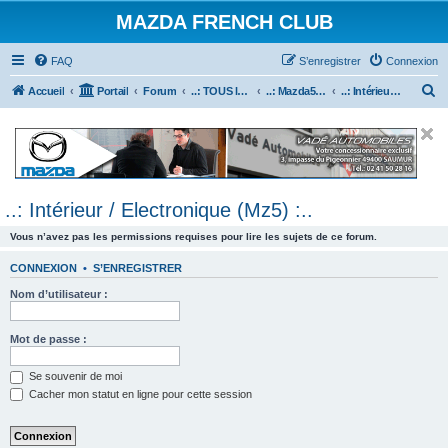
MAZDA FRENCH CLUB
FAQ
S’enregistrer
Connexion
R
Accueil
Portail
Forum
..: TOUS les Véhicules MAZDA :..
..: Mazda5 :..
..: Intérieur / Electronique (Mz5) :..
e
c
h
e
..: Intérieur / Electronique (Mz5) :..
r
c
Vous n’avez pas les permissions requises pour lire les sujets de ce forum.
h
CONNEXION
•
S’ENREGISTRER
e
Nom d’utilisateur :
r
Mot de passe :
Se souvenir de moi
Cacher mon statut en ligne pour cette session