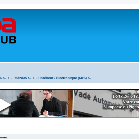
 :..
..: Mazda5 :..
..: Intérieur / Electronique (Mz5) :..
forum.