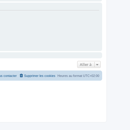
Aller à
s contacter
Supprimer les cookies
Heures au format
UTC+02:00