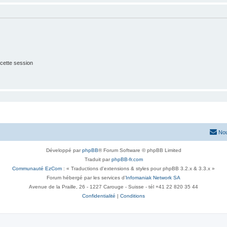
cette session
Nou
Développé par
phpBB
® Forum Software © phpBB Limited
Traduit par
phpBB-fr.com
Communauté EzCom
: « Traductions d'extensions & styles pour phpBB 3.2.x & 3.3.x »
Forum hébergé par les services d’
Infomaniak Network SA
Avenue de la Praille, 26 - 1227 Carouge - Suisse - tél +41 22 820 35 44
Confidentialité
|
Conditions