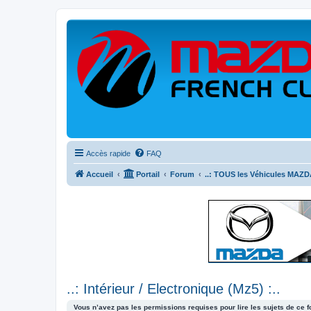
Accès rapide
FAQ
Accueil
Portail
Forum
..: TOUS les Véhicules MAZDA
..: Intérieur / Electronique (Mz5) :..
Vous n’avez pas les permissions requises pour lire les sujets de ce 