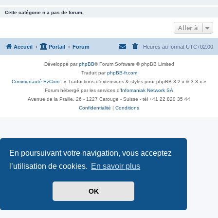
Cette catégorie n’a pas de forum.
Aller à
Accueil
Portail
Forum
Heures au format
UTC+02:00
Développé par
phpBB
® Forum Software © phpBB Limited
Traduit par
phpBB-fr.com
Communauté EzCom
: « Traductions d'extensions & styles pour phpBB 3.2.x & 3.3.x »
Forum hébergé par les services d’
Infomaniak Network SA
Avenue de la Praille, 26 - 1227 Carouge - Suisse - tél +41 22 820 35 44
Confidentialité
|
Conditions
En poursuivant votre navigation, vous acceptez
l’utilisation de cookies.
En savoir plus
OK