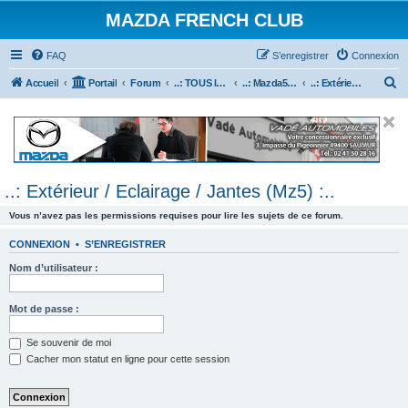
MAZDA FRENCH CLUB
FAQ
S’enregistrer
Connexion
R
Accueil
Portail
Forum
..: TOUS les Véhicules MAZDA :..
..: Mazda5 :..
..: Extérieur / Eclairage / Jantes (Mz5) :..
e
c
h
e
..: Extérieur / Eclairage / Jantes (Mz5) :..
r
c
Vous n’avez pas les permissions requises pour lire les sujets de ce forum.
h
CONNEXION
•
S’ENREGISTRER
e
Nom d’utilisateur :
r
Mot de passe :
Se souvenir de moi
Cacher mon statut en ligne pour cette session