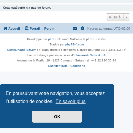
Cette catégorie n’a pas de forum.
Aller à
Accueil
Portail
Forum
Heures au format
UTC+02:00
Développé par
phpBB
® Forum Software © phpBB Limited
Traduit par
phpBB-fr.com
Communauté EzCom
: « Traductions d'extensions & styles pour phpBB 3.2.x & 3.3.x »
Forum hébergé par les services d’
Infomaniak Network SA
Avenue de la Praille, 26 - 1227 Carouge - Suisse - tél +41 22 820 35 44
Confidentialité
|
Conditions
En poursuivant votre navigation, vous acceptez
l’utilisation de cookies.
En savoir plus
OK