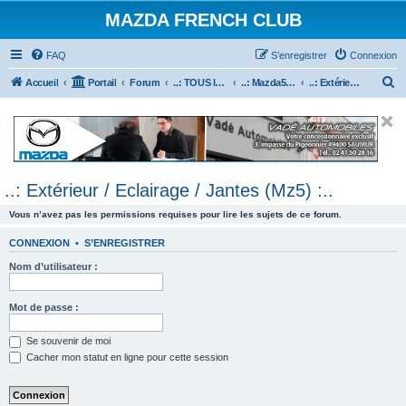
MAZDA FRENCH CLUB
FAQ
S’enregistrer
Connexion
R
Accueil
Portail
Forum
..: TOUS les Véhicules MAZDA :..
..: Mazda5 :..
..: Extérieur / Eclairage / Jantes (Mz5) :..
e
c
h
e
..: Extérieur / Eclairage / Jantes (Mz5) :..
r
c
Vous n’avez pas les permissions requises pour lire les sujets de ce forum.
h
CONNEXION
•
S’ENREGISTRER
e
Nom d’utilisateur :
r
Mot de passe :
Se souvenir de moi
Cacher mon statut en ligne pour cette session