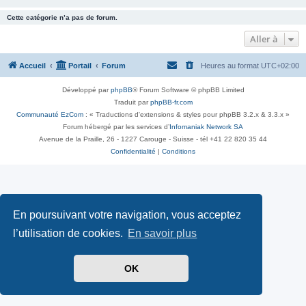
Cette catégorie n’a pas de forum.
Aller à
Accueil
Portail
Forum
Heures au format
UTC+02:00
Développé par
phpBB
® Forum Software © phpBB Limited
Traduit par
phpBB-fr.com
Communauté EzCom
: « Traductions d'extensions & styles pour phpBB 3.2.x & 3.3.x »
Forum hébergé par les services d’
Infomaniak Network SA
Avenue de la Praille, 26 - 1227 Carouge - Suisse - tél +41 22 820 35 44
Confidentialité
|
Conditions
En poursuivant votre navigation, vous acceptez
l’utilisation de cookies.
En savoir plus
OK