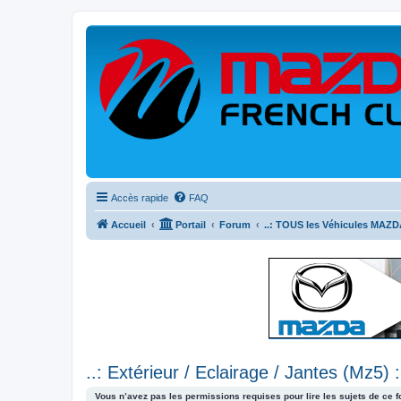
Accès rapide
FAQ
Accueil
Portail
Forum
..: TOUS les Véhicules MAZDA
..: Extérieur / Eclairage / Jantes (Mz5) :
Vous n’avez pas les permissions requises pour lire les sujets de ce 