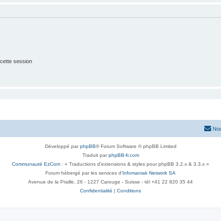
cette session
Nou
Développé par
phpBB
® Forum Software © phpBB Limited
Traduit par
phpBB-fr.com
Communauté EzCom
: « Traductions d'extensions & styles pour phpBB 3.2.x & 3.3.x »
Forum hébergé par les services d’
Infomaniak Network SA
Avenue de la Praille, 26 - 1227 Carouge - Suisse - tél +41 22 820 35 44
Confidentialité
|
Conditions