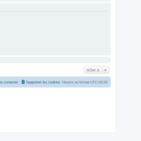
Aller à
s contacter
Supprimer les cookies
Heures au format
UTC+02:00