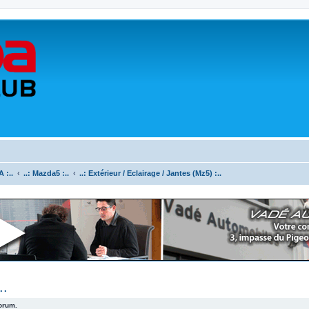
 :..
..: Mazda5 :..
..: Extérieur / Eclairage / Jantes (Mz5) :..
..
forum.