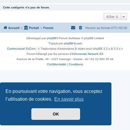
Cette catégorie n’a pas de forum.
Aller à
Accueil
Portail
Forum
Heures au format
UTC+02:00
Développé par
phpBB
® Forum Software © phpBB Limited
Traduit par
phpBB-fr.com
Communauté EzCom
: « Traductions d'extensions & styles pour phpBB 3.2.x & 3.3.x »
Forum hébergé par les services d’
Infomaniak Network SA
Avenue de la Praille, 26 - 1227 Carouge - Suisse - tél +41 22 820 35 44
Confidentialité
|
Conditions
En poursuivant votre navigation, vous acceptez
l’utilisation de cookies.
En savoir plus
OK