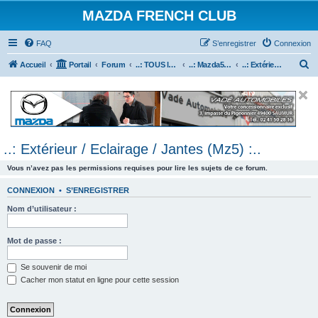
MAZDA FRENCH CLUB
FAQ
S’enregistrer
Connexion
R
Accueil
Portail
Forum
..: TOUS les Véhicules MAZDA :..
..: Mazda5 :..
..: Extérieur / Eclairage / Jantes (Mz5) :..
e
c
h
e
..: Extérieur / Eclairage / Jantes (Mz5) :..
r
c
Vous n’avez pas les permissions requises pour lire les sujets de ce forum.
h
CONNEXION
•
S’ENREGISTRER
e
Nom d’utilisateur :
r
Mot de passe :
Se souvenir de moi
Cacher mon statut en ligne pour cette session