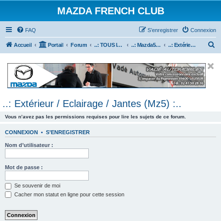
MAZDA FRENCH CLUB
FAQ
S’enregistrer
Connexion
R
Accueil
Portail
Forum
..: TOUS les Véhicules MAZDA :..
..: Mazda5 :..
..: Extérieur / Eclairage / Jantes (Mz5) :..
e
c
h
e
..: Extérieur / Eclairage / Jantes (Mz5) :..
r
c
Vous n’avez pas les permissions requises pour lire les sujets de ce forum.
h
CONNEXION
•
S’ENREGISTRER
e
Nom d’utilisateur :
r
Mot de passe :
Se souvenir de moi
Cacher mon statut en ligne pour cette session