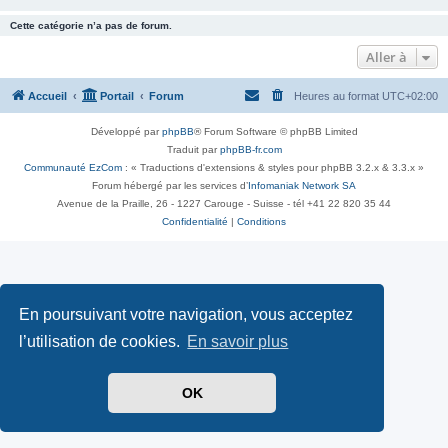
Cette catégorie n’a pas de forum.
Aller à
Accueil
Portail
Forum
Heures au format
UTC+02:00
Développé par
phpBB
® Forum Software © phpBB Limited
Traduit par
phpBB-fr.com
Communauté EzCom
: « Traductions d'extensions & styles pour phpBB 3.2.x & 3.3.x »
Forum hébergé par les services d’
Infomaniak Network SA
Avenue de la Praille, 26 - 1227 Carouge - Suisse - tél +41 22 820 35 44
Confidentialité
|
Conditions
En poursuivant votre navigation, vous acceptez
l’utilisation de cookies.
En savoir plus
OK