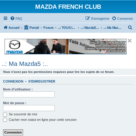
MAZDA FRENCH CLUB
FAQ
S’enregistrer
Connexion
R
Accueil
Portail
Forum
..: TOUS les Véhicules MAZDA :..
..: Mazda5 :..
..: Ma Mazda5 :..
e
c
h
e
..: Ma Mazda5 :..
r
c
Vous n’avez pas les permissions requises pour lire les sujets de ce forum.
h
CONNEXION
•
S’ENREGISTRER
e
Nom d’utilisateur :
r
Mot de passe :
Se souvenir de moi
Cacher mon statut en ligne pour cette session