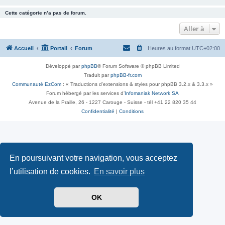
Cette catégorie n’a pas de forum.
Aller à
Accueil
Portail
Forum
Heures au format
UTC+02:00
Développé par
phpBB
® Forum Software © phpBB Limited
Traduit par
phpBB-fr.com
Communauté EzCom
: « Traductions d'extensions & styles pour phpBB 3.2.x & 3.3.x »
Forum hébergé par les services d’
Infomaniak Network SA
Avenue de la Praille, 26 - 1227 Carouge - Suisse - tél +41 22 820 35 44
Confidentialité
|
Conditions
En poursuivant votre navigation, vous acceptez
l’utilisation de cookies.
En savoir plus
OK