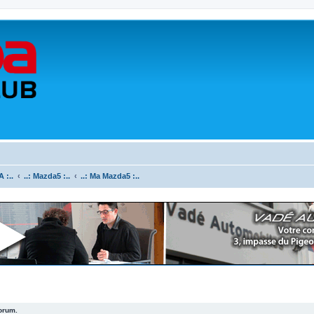
 :..
..: Mazda5 :..
..: Ma Mazda5 :..
forum.