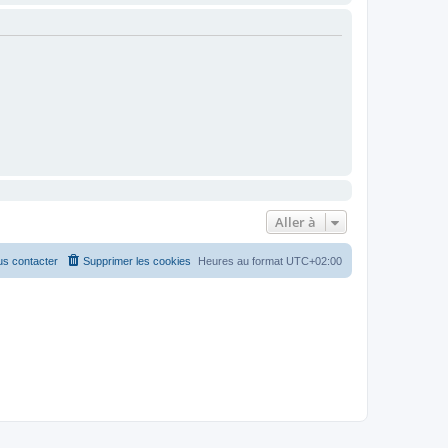
Aller à
s contacter
Supprimer les cookies
Heures au format
UTC+02:00