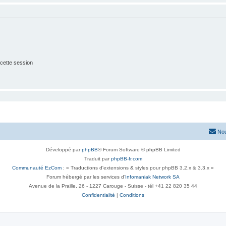
cette session
Nou
Développé par
phpBB
® Forum Software © phpBB Limited
Traduit par
phpBB-fr.com
Communauté EzCom
: « Traductions d'extensions & styles pour phpBB 3.2.x & 3.3.x »
Forum hébergé par les services d’
Infomaniak Network SA
Avenue de la Praille, 26 - 1227 Carouge - Suisse - tél +41 22 820 35 44
Confidentialité
|
Conditions