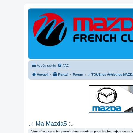
Accès rapide
FAQ
Accueil
Portail
Forum
..: TOUS les Véhicules MAZDA
..: Ma Mazda5 :..
Vous n’avez pas les permissions requises pour lire les sujets de ce 