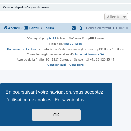
Cette catégorie n’a pas de forum.
Aller à
Accueil
Portail
Forum
Heures au format
UTC+02:00
Développé par
phpBB
® Forum Software © phpBB Limited
Traduit par
phpBB-fr.com
Communauté EzCom
: « Traductions d'extensions & styles pour phpBB 3.2.x & 3.3.x »
Forum hébergé par les services d’
Infomaniak Network SA
Avenue de la Praille, 26 - 1227 Carouge - Suisse - tél +41 22 820 35 44
Confidentialité
|
Conditions
En poursuivant votre navigation, vous acceptez
l’utilisation de cookies.
En savoir plus
OK