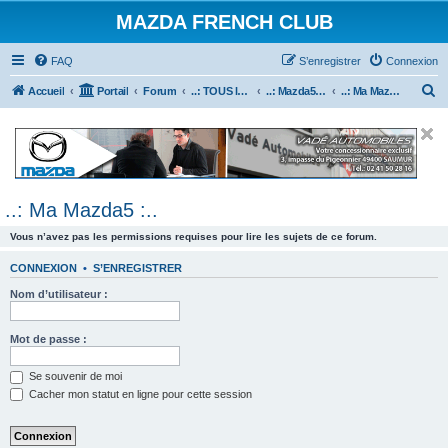
MAZDA FRENCH CLUB
FAQ
S’enregistrer
Connexion
R
Accueil
Portail
Forum
..: TOUS les Véhicules MAZDA :..
..: Mazda5 :..
..: Ma Mazda5 :..
e
c
h
e
..: Ma Mazda5 :..
r
c
Vous n’avez pas les permissions requises pour lire les sujets de ce forum.
h
CONNEXION
•
S’ENREGISTRER
e
Nom d’utilisateur :
r
Mot de passe :
Se souvenir de moi
Cacher mon statut en ligne pour cette session