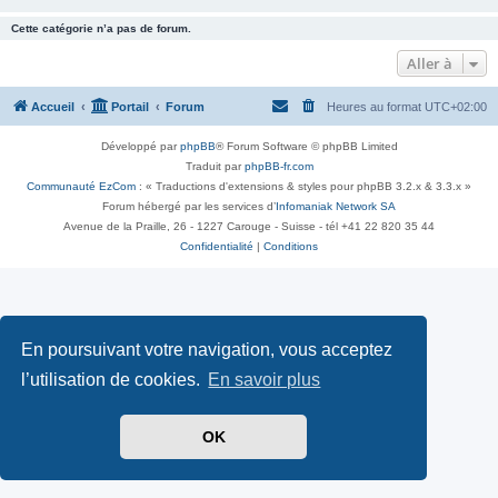
Cette catégorie n’a pas de forum.
Aller à
Accueil
Portail
Forum
Heures au format
UTC+02:00
Développé par
phpBB
® Forum Software © phpBB Limited
Traduit par
phpBB-fr.com
Communauté EzCom
: « Traductions d'extensions & styles pour phpBB 3.2.x & 3.3.x »
Forum hébergé par les services d’
Infomaniak Network SA
Avenue de la Praille, 26 - 1227 Carouge - Suisse - tél +41 22 820 35 44
Confidentialité
|
Conditions
En poursuivant votre navigation, vous acceptez
l’utilisation de cookies.
En savoir plus
OK