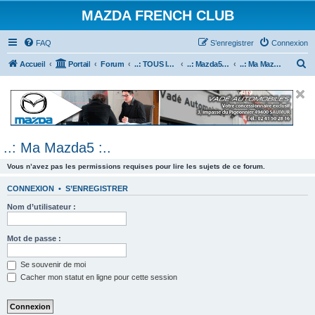
MAZDA FRENCH CLUB
FAQ
S’enregistrer
Connexion
R
Accueil
Portail
Forum
..: TOUS les Véhicules MAZDA :..
..: Mazda5 :..
..: Ma Mazda5 :..
e
c
h
e
..: Ma Mazda5 :..
r
c
Vous n’avez pas les permissions requises pour lire les sujets de ce forum.
h
CONNEXION
•
S’ENREGISTRER
e
Nom d’utilisateur :
r
Mot de passe :
Se souvenir de moi
Cacher mon statut en ligne pour cette session