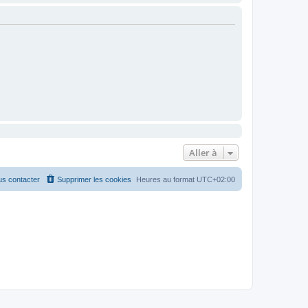
Aller à
s contacter
Supprimer les cookies
Heures au format
UTC+02:00