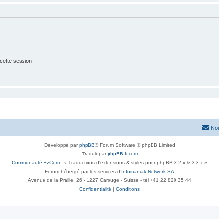
cette session
Nou
Développé par
phpBB
® Forum Software © phpBB Limited
Traduit par
phpBB-fr.com
Communauté EzCom
: « Traductions d'extensions & styles pour phpBB 3.2.x & 3.3.x »
Forum hébergé par les services d’
Infomaniak Network SA
Avenue de la Praille, 26 - 1227 Carouge - Suisse - tél +41 22 820 35 44
Confidentialité
|
Conditions