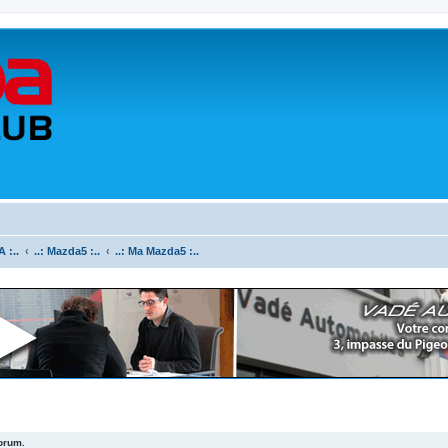
 :..
..: Mazda5 :..
..: Ma Mazda5 :..
forum.