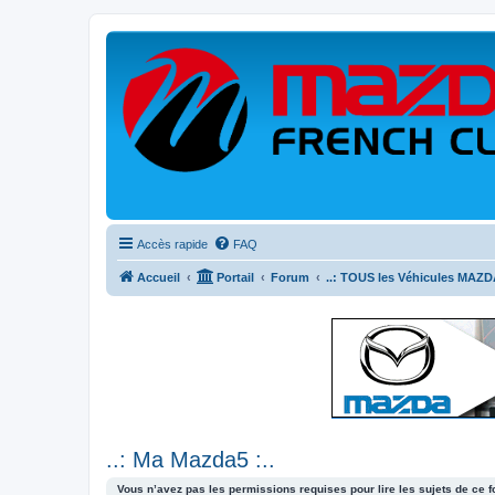
Accès rapide
FAQ
Accueil
Portail
Forum
..: TOUS les Véhicules MAZDA
..: Ma Mazda5 :..
Vous n’avez pas les permissions requises pour lire les sujets de ce 