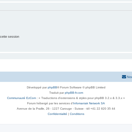
cette session
Nou
Développé par
phpBB
® Forum Software © phpBB Limited
Traduit par
phpBB-fr.com
Communauté EzCom
: « Traductions d'extensions & styles pour phpBB 3.2.x & 3.3.x »
Forum hébergé par les services d’
Infomaniak Network SA
Avenue de la Praille, 26 - 1227 Carouge - Suisse - tél +41 22 820 35 44
Confidentialité
|
Conditions