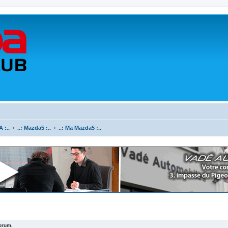
 :..
..: Mazda5 :..
..: Ma Mazda5 :..
forum.