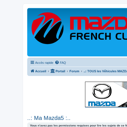
Accès rapide
FAQ
Accueil
Portail
Forum
..: TOUS les Véhicules MAZDA
..: Ma Mazda5 :..
Vous n’avez pas les permissions requises pour lire les sujets de ce 