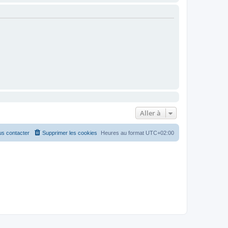
Aller à
s contacter
Supprimer les cookies
Heures au format
UTC+02:00