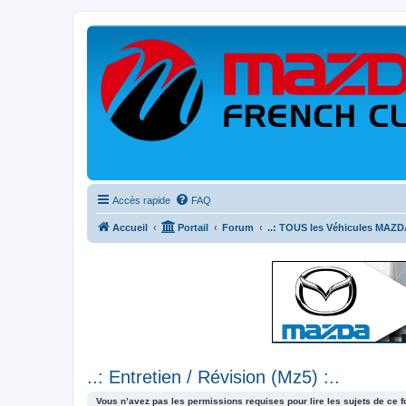
Accès rapide
FAQ
Accueil
Portail
Forum
..: TOUS les Véhicules MAZDA
..: Entretien / Révision (Mz5) :..
Vous n’avez pas les permissions requises pour lire les sujets de ce 