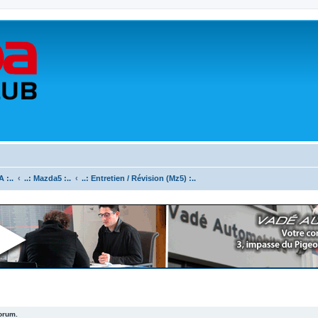
 :..
..: Mazda5 :..
..: Entretien / Révision (Mz5) :..
forum.