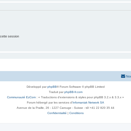
cette session
Nou
Développé par
phpBB
® Forum Software © phpBB Limited
Traduit par
phpBB-fr.com
Communauté EzCom
: « Traductions d'extensions & styles pour phpBB 3.2.x & 3.3.x »
Forum hébergé par les services d’
Infomaniak Network SA
Avenue de la Praille, 26 - 1227 Carouge - Suisse - tél +41 22 820 35 44
Confidentialité
|
Conditions