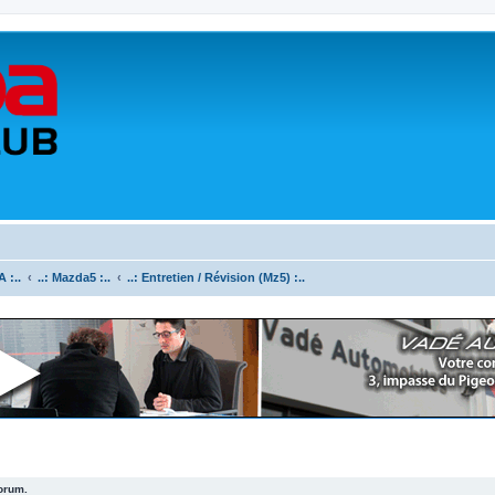
 :..
..: Mazda5 :..
..: Entretien / Révision (Mz5) :..
forum.