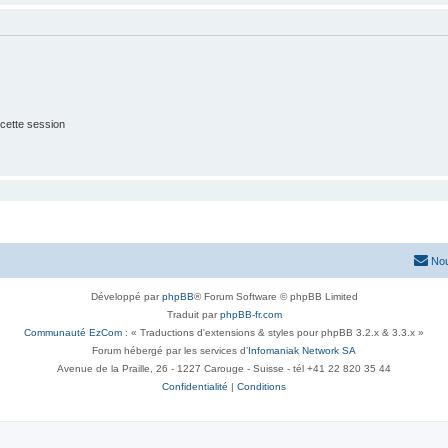
cette session
Nou
Développé par
phpBB
® Forum Software © phpBB Limited
Traduit par
phpBB-fr.com
Communauté EzCom
: « Traductions d'extensions & styles pour phpBB 3.2.x & 3.3.x »
Forum hébergé par les services d’
Infomaniak Network SA
Avenue de la Praille, 26 - 1227 Carouge - Suisse - tél +41 22 820 35 44
Confidentialité
|
Conditions