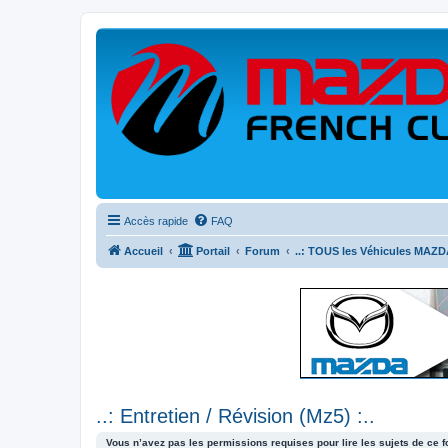
Accès rapide
FAQ
Accueil
Portail
Forum
..: TOUS les Véhicules MAZDA
..: Entretien / Révision (Mz5) :..
Vous n’avez pas les permissions requises pour lire les sujets de ce 