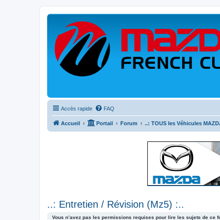
Accès rapide
FAQ
Accueil
Portail
Forum
..: TOUS les Véhicules MAZDA
..: Entretien / Révision (Mz5) :..
Vous n’avez pas les permissions requises pour lire les sujets de ce 