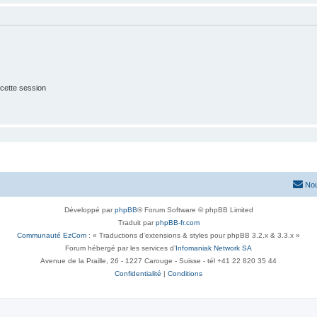
cette session
Nou
Développé par
phpBB
® Forum Software © phpBB Limited
Traduit par
phpBB-fr.com
Communauté EzCom
: « Traductions d'extensions & styles pour phpBB 3.2.x & 3.3.x »
Forum hébergé par les services d’
Infomaniak Network SA
Avenue de la Praille, 26 - 1227 Carouge - Suisse - tél +41 22 820 35 44
Confidentialité
|
Conditions