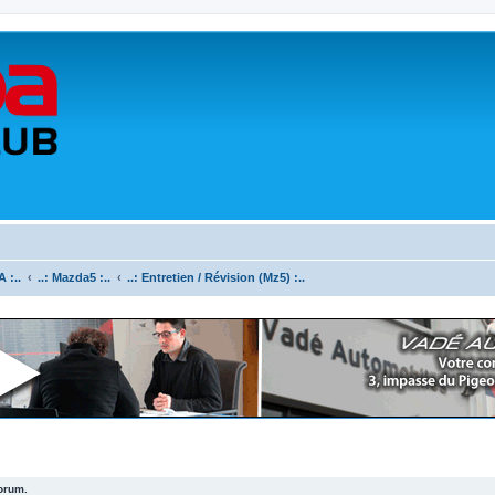
 :..
..: Mazda5 :..
..: Entretien / Révision (Mz5) :..
forum.