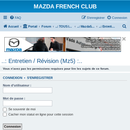
MAZDA FRENCH CLUB
FAQ
S’enregistrer
Connexion
R
Accueil
Portail
Forum
..: TOUS les Véhicules MAZDA :..
..: Mazda5 :..
..: Entretien / Révision (Mz5) :..
e
c
h
e
..: Entretien / Révision (Mz5) :..
r
c
Vous n’avez pas les permissions requises pour lire les sujets de ce forum.
h
CONNEXION
•
S’ENREGISTRER
e
Nom d’utilisateur :
r
Mot de passe :
Se souvenir de moi
Cacher mon statut en ligne pour cette session