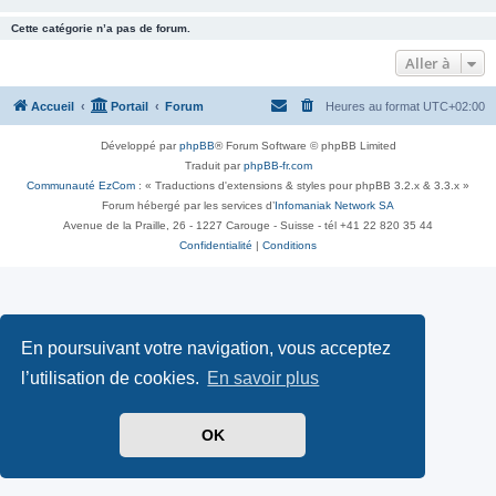
Cette catégorie n’a pas de forum.
Aller à
Accueil
Portail
Forum
Heures au format
UTC+02:00
Développé par
phpBB
® Forum Software © phpBB Limited
Traduit par
phpBB-fr.com
Communauté EzCom
: « Traductions d'extensions & styles pour phpBB 3.2.x & 3.3.x »
Forum hébergé par les services d’
Infomaniak Network SA
Avenue de la Praille, 26 - 1227 Carouge - Suisse - tél +41 22 820 35 44
Confidentialité
|
Conditions
En poursuivant votre navigation, vous acceptez
l’utilisation de cookies.
En savoir plus
OK