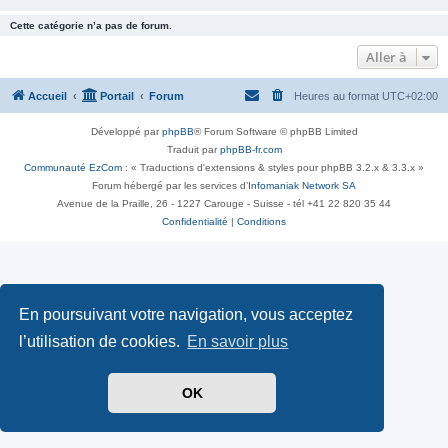
Cette catégorie n’a pas de forum.
Aller à
Accueil
Portail
Forum
Heures au format
UTC+02:00
Développé par
phpBB
® Forum Software © phpBB Limited
Traduit par
phpBB-fr.com
Communauté EzCom
: « Traductions d'extensions & styles pour phpBB 3.2.x & 3.3.x »
Forum hébergé par les services d’
Infomaniak Network SA
Avenue de la Praille, 26 - 1227 Carouge - Suisse - tél +41 22 820 35 44
Confidentialité
|
Conditions
En poursuivant votre navigation, vous acceptez
l’utilisation de cookies.
En savoir plus
OK