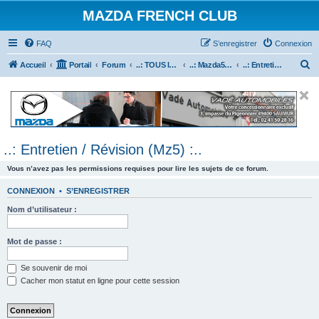
MAZDA FRENCH CLUB
FAQ
S’enregistrer
Connexion
R
Accueil
Portail
Forum
..: TOUS les Véhicules MAZDA :..
..: Mazda5 :..
..: Entretien / Révision (Mz5) :..
e
c
h
e
..: Entretien / Révision (Mz5) :..
r
c
Vous n’avez pas les permissions requises pour lire les sujets de ce forum.
h
CONNEXION
•
S’ENREGISTRER
e
Nom d’utilisateur :
r
Mot de passe :
Se souvenir de moi
Cacher mon statut en ligne pour cette session