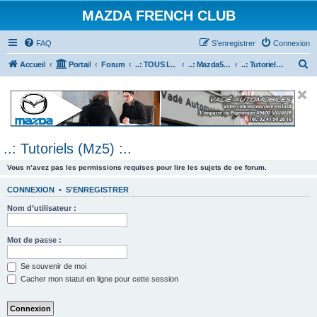
MAZDA FRENCH CLUB
FAQ
S’enregistrer
Connexion
R
Accueil
Portail
Forum
..: TOUS les Véhicules MAZDA :..
..: Mazda5 :..
..: Tutoriels (Mz5) :..
e
c
h
e
..: Tutoriels (Mz5) :..
r
c
Vous n’avez pas les permissions requises pour lire les sujets de ce forum.
h
CONNEXION
•
S’ENREGISTRER
e
Nom d’utilisateur :
r
Mot de passe :
Se souvenir de moi
Cacher mon statut en ligne pour cette session