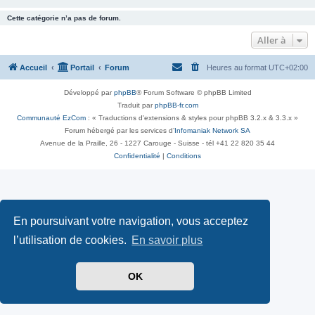
Cette catégorie n’a pas de forum.
Aller à
Accueil
Portail
Forum
Heures au format
UTC+02:00
Développé par
phpBB
® Forum Software © phpBB Limited
Traduit par
phpBB-fr.com
Communauté EzCom
: « Traductions d'extensions & styles pour phpBB 3.2.x & 3.3.x »
Forum hébergé par les services d’
Infomaniak Network SA
Avenue de la Praille, 26 - 1227 Carouge - Suisse - tél +41 22 820 35 44
Confidentialité
|
Conditions
En poursuivant votre navigation, vous acceptez
l’utilisation de cookies.
En savoir plus
OK