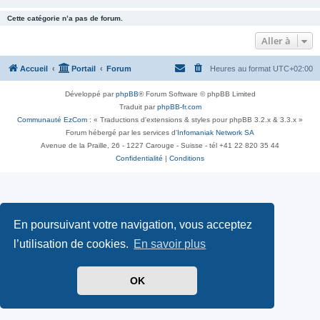
Cette catégorie n’a pas de forum.
Aller à
Accueil
Portail
Forum
Heures au format
UTC+02:00
Développé par
phpBB
® Forum Software © phpBB Limited
Traduit par
phpBB-fr.com
Communauté EzCom
: « Traductions d'extensions & styles pour phpBB 3.2.x & 3.3.x »
Forum hébergé par les services d’
Infomaniak Network SA
Avenue de la Praille, 26 - 1227 Carouge - Suisse - tél +41 22 820 35 44
Confidentialité
|
Conditions
En poursuivant votre navigation, vous acceptez
l’utilisation de cookies.
En savoir plus
OK