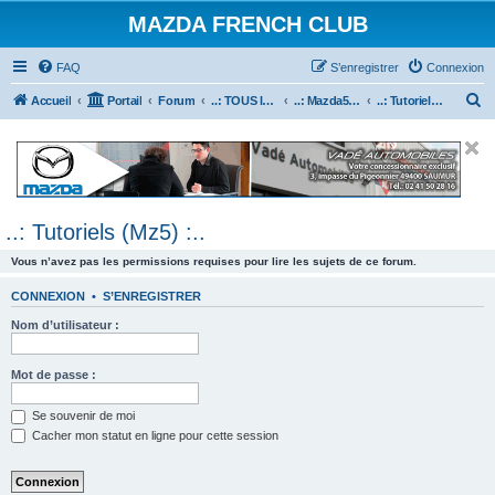
MAZDA FRENCH CLUB
FAQ
S’enregistrer
Connexion
R
Accueil
Portail
Forum
..: TOUS les Véhicules MAZDA :..
..: Mazda5 :..
..: Tutoriels (Mz5) :..
e
c
h
e
..: Tutoriels (Mz5) :..
r
c
Vous n’avez pas les permissions requises pour lire les sujets de ce forum.
h
CONNEXION
•
S’ENREGISTRER
e
Nom d’utilisateur :
r
Mot de passe :
Se souvenir de moi
Cacher mon statut en ligne pour cette session