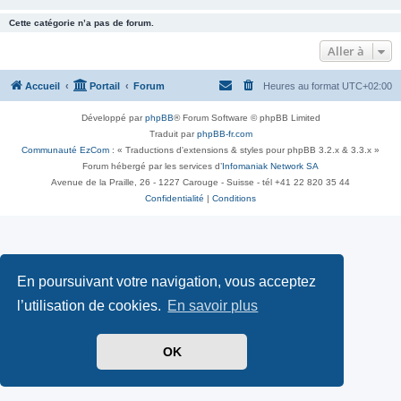
Cette catégorie n’a pas de forum.
Aller à
Accueil
Portail
Forum
Heures au format
UTC+02:00
Développé par
phpBB
® Forum Software © phpBB Limited
Traduit par
phpBB-fr.com
Communauté EzCom
: « Traductions d'extensions & styles pour phpBB 3.2.x & 3.3.x »
Forum hébergé par les services d’
Infomaniak Network SA
Avenue de la Praille, 26 - 1227 Carouge - Suisse - tél +41 22 820 35 44
Confidentialité
|
Conditions
En poursuivant votre navigation, vous acceptez
l’utilisation de cookies.
En savoir plus
OK