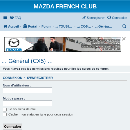
MAZDA FRENCH CLUB
FAQ
S’enregistrer
Connexion
R
Accueil
Portail
Forum
..: TOUS les Véhicules MAZDA :..
..: CX-5 :..
..: Général (CX5) :..
e
c
h
e
..: Général (CX5) :..
r
c
Vous n’avez pas les permissions requises pour lire les sujets de ce forum.
h
CONNEXION
•
S’ENREGISTRER
e
Nom d’utilisateur :
r
Mot de passe :
Se souvenir de moi
Cacher mon statut en ligne pour cette session