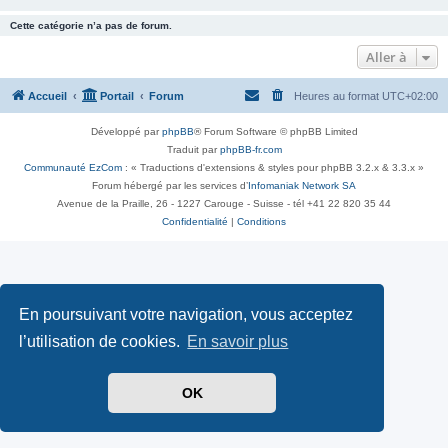
Cette catégorie n’a pas de forum.
Aller à
Accueil
Portail
Forum
Heures au format
UTC+02:00
Développé par
phpBB
® Forum Software © phpBB Limited
Traduit par
phpBB-fr.com
Communauté EzCom
: « Traductions d'extensions & styles pour phpBB 3.2.x & 3.3.x »
Forum hébergé par les services d’
Infomaniak Network SA
Avenue de la Praille, 26 - 1227 Carouge - Suisse - tél +41 22 820 35 44
Confidentialité
|
Conditions
En poursuivant votre navigation, vous acceptez
l’utilisation de cookies.
En savoir plus
OK