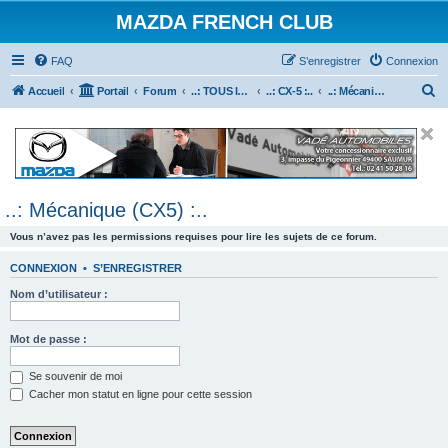
MAZDA FRENCH CLUB
FAQ
S’enregistrer
Connexion
R
Accueil
Portail
Forum
..: TOUS les Véhicules MAZDA :..
..: CX-5 :..
..: Mécanique (CX5) :..
e
c
h
e
..: Mécanique (CX5) :..
r
c
Vous n’avez pas les permissions requises pour lire les sujets de ce forum.
h
CONNEXION
•
S’ENREGISTRER
e
Nom d’utilisateur :
r
Mot de passe :
Se souvenir de moi
Cacher mon statut en ligne pour cette session